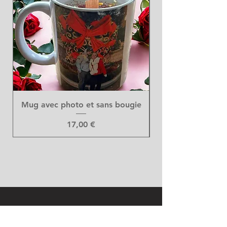
Mug avec photo et sans bougie
Prix
17,00 €
Art Floral