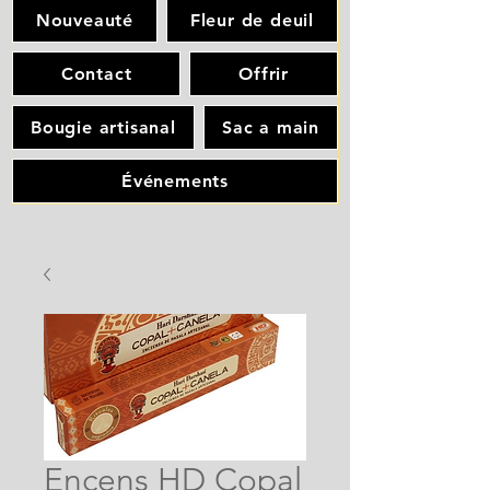
Nouveauté
Fleur de deuil
Contact
Offrir
Bougie artisanal
Sac a main
Événements
Encens HD Copal