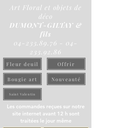
Art Floral et objets de
déco
DUMONT-GILTAY &
fils
04-233.89.76 - 04-
233.92.86
Fleur deuil
Offrir
Bougie art
Nouveauté
Saint Valentin
Les commandes reçues sur notre
site internet avant 12 h sont
traitées le jour même