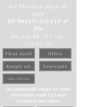
Art Floral et objets de
déco
DUMONT-GILTAY &
fils
04-233.89.76 - 04-
233.92.86
Fleur deuil
Offrir
Bougie art
Nouveauté
Saint Valentin
Les commandes reçues sur notre
site internet avant 12 h sont
traitées le jour même