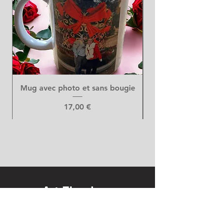
Mug avec photo et sans bougie
Prix
17,00 €
Art Floral
DUMONT GILTAY