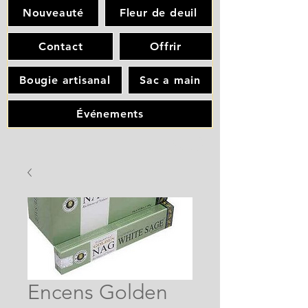
Nouveauté
Fleur de deuil
Contact
Offrir
Bougie artisanal
Sac a main
Événements
Encens Golden