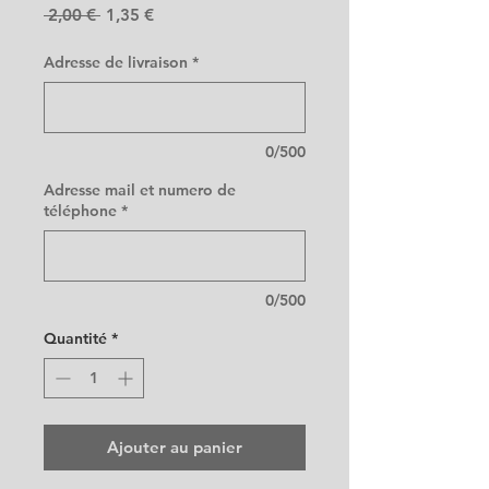
Prix
Prix
 2,00 € 
1,35 €
original
promotionnel
Adresse de livraison
*
0/500
Adresse mail et numero de
téléphone
*
0/500
Quantité
*
Ajouter au panier