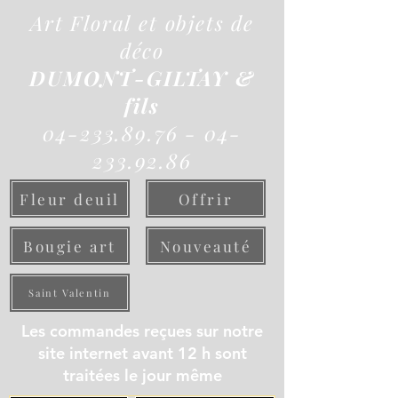
Art Floral et objets de
déco
DUMONT-GILTAY &
fils
04-233.89.76 - 04-
233.92.86
Fleur deuil
Offrir
Bougie art
Nouveauté
Saint Valentin
Les commandes reçues sur notre
site internet avant 12 h sont
traitées le jour même