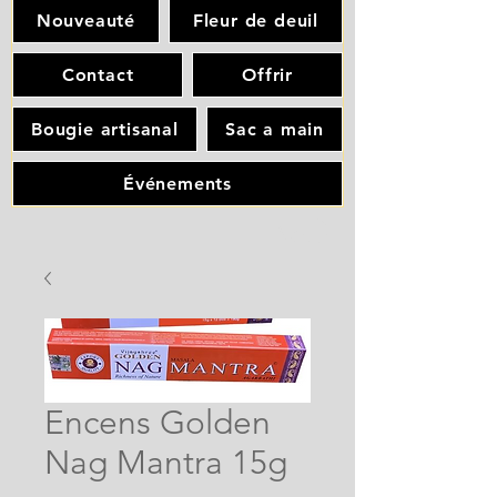
Nouveauté
Fleur de deuil
Contact
Offrir
Bougie artisanal
Sac a main
Événements
Encens Golden
Nag Mantra 15g