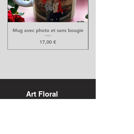
Mug avec photo et sans bougie
Prix
17,00 €
Art Floral
DUMONT GILTAY
Rue Ferdinand Nicolay, 670
44420 Saint-Nicolas