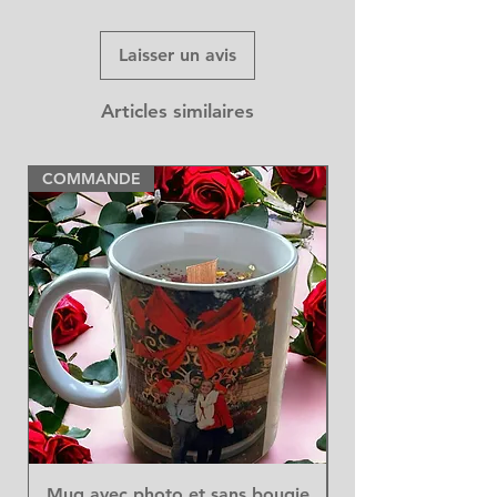
Laisser un avis
Articles similaires
COMMANDE
NEW
Mug avec photo et sans bougie