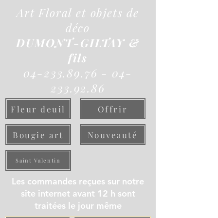
Art Floral et objets de
déco
DUMONT-GILTAY &
fils
04-233.89.76 - 04-
233.92.86
Fleur deuil
Offrir
Bougie art
Nouveauté
Saint Valentin
Les commandes reçues sur notre
site internet avant 12 h sont
traitées le jour même