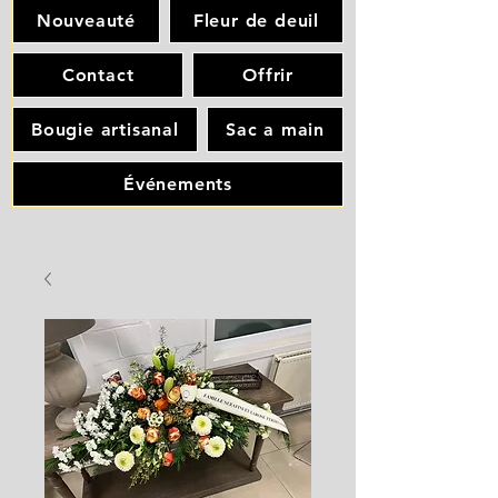
Nouveauté
Fleur de deuil
Contact
Offrir
Bougie artisanal
Sac a main
Événements