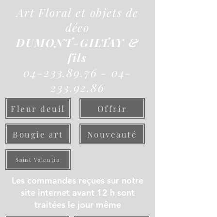
Art Floral et objets de
déco
DUMONT-GILTAY &
fils
04-233.89.76 - 04-
233.92.86
Fleur deuil
Offrir
Bougie art
Nouveauté
Saint Valentin
Les commandes reçues sur notre
site internet avant 12 h sont
traitées le jour même