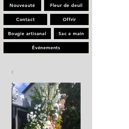
Nouveauté
Fleur de deuil
Contact
Offrir
Bougie artisanal
Sac a main
Événements