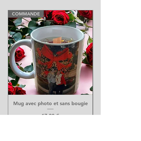
COMMANDE
NEW
Mug avec photo et sans bougie
Prix
17,00 €