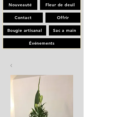
Nouveauté
Fleur de deuil
Contact
Offrir
Bougie artisanal
Sac a main
Événements