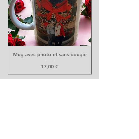
Mug avec photo et sans bougie
Prix
17,00 €
Art Floral
DUMONT GILTAY