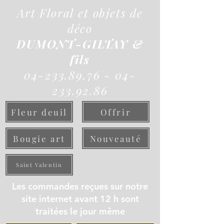
Art Floral et objets de
déco
DUMONT-GILTAY &
fils
04-233.89.76 - 04-
233.92.86
Fleur deuil
Offrir
Bougie art
Nouveauté
Saint Valentin
Les commandes reçues sur notre
site internet avant 12 h sont
traitées le jour même