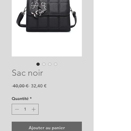
Sac noir
Prix
Prix
 40,00 € 
32,40 €
original
promotionnel
Quantité
*
Ajouter au panier