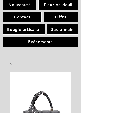
Nouveauté
Fleur de deuil
Contact
Offrir
Bougie artisanal
Sac a main
Événements