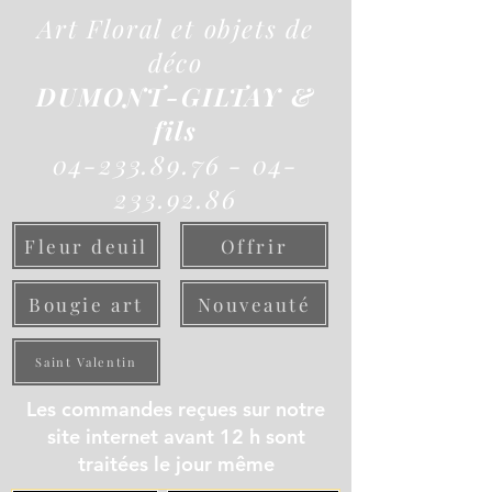
Art Floral et objets de
déco
DUMONT-GILTAY &
fils
04-233.89.76 - 04-
233.92.86
Fleur deuil
Offrir
Bougie art
Nouveauté
Saint Valentin
Les commandes reçues sur notre
site internet avant 12 h sont
traitées le jour même