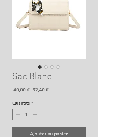
Sac Blanc
Prix
Prix
 40,00 € 
32,40 €
original
promotionnel
Quantité
*
Ajouter au panier