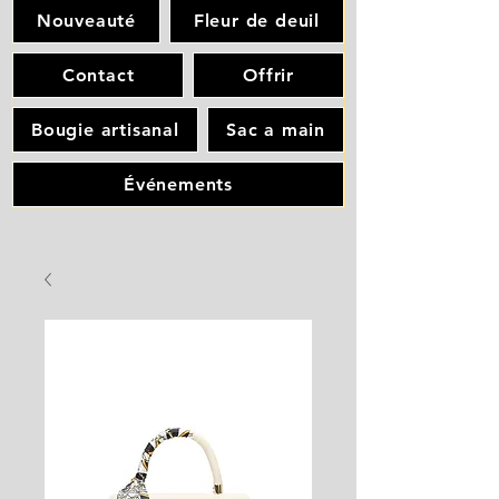
Nouveauté
Fleur de deuil
Contact
Offrir
Bougie artisanal
Sac a main
Événements