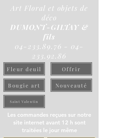
Art Floral et objets de
déco
DUMONT-GILTAY &
fils
04-233.89.76 - 04-
233.92.86
Fleur deuil
Offrir
Bougie art
Nouveauté
Saint Valentin
Les commandes reçues sur notre
site internet avant 12 h sont
traitées le jour même