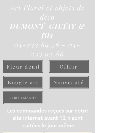
Art Floral et objets de
déco
DUMONT-GILTAY &
fils
04-233.89.76 - 04-
233.92.86
Fleur deuil
Offrir
Bougie art
Nouveauté
Saint Valentin
Les commandes reçues sur notre
site internet avant 12 h sont
traitées le jour même