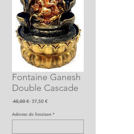
Fontaine Ganesh
Double Cascade
Prix
Prix
 45,00 € 
37,50 €
original
promotionnel
Adresse de livraison
*