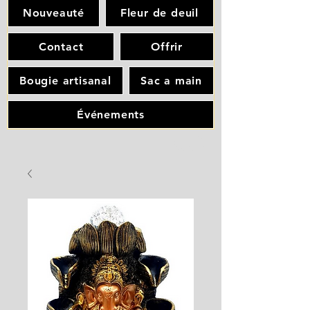
Nouveauté
Fleur de deuil
Contact
Offrir
Bougie artisanal
Sac a main
Événements