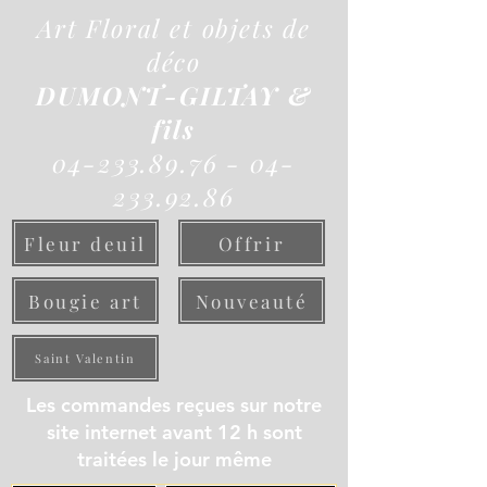
Art Floral et objets de
déco
DUMONT-GILTAY &
fils
04-233.89.76 - 04-
233.92.86
Fleur deuil
Offrir
Bougie art
Nouveauté
Saint Valentin
Les commandes reçues sur notre
site internet avant 12 h sont
traitées le jour même