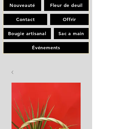
Nouveauté
Fleur de deuil
Contact
Offrir
Bougie artisanal
Sac a main
Événements