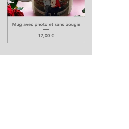
Mug avec photo et sans bougie
Prix
17,00 €
Art Floral
DUMONT GILTAY
Rue Ferdinand Nicolay, 670
44420 Saint-Nicolas
04-233.89.76