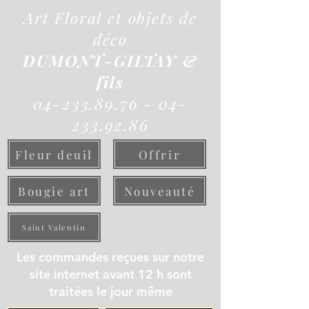
Art Floral et objets de
déco
DUMONT-GILTAY &
fils
04-233.89.76 - 04-
233.92.86
Fleur deuil
Offrir
Bougie art
Nouveauté
Saint Valentin
Les commandes reçues sur notre
site internet avant 12 h sont
traitées le jour même