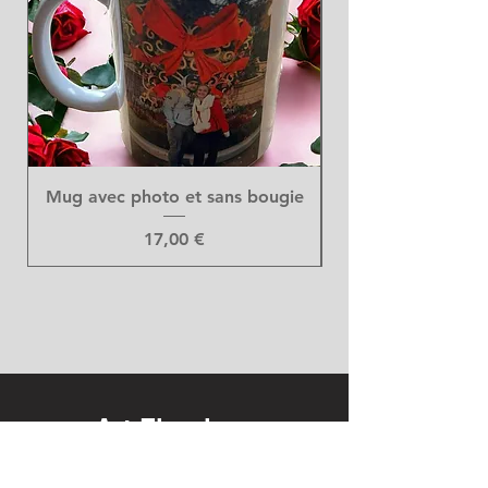
Mug avec photo et sans bougie
Prix
17,00 €
Art Floral
DUMONT GILTAY