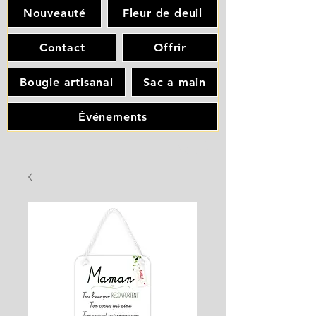
Nouveauté
Fleur de deuil
Contact
Offrir
Bougie artisanal
Sac a main
Événements