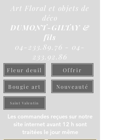
Art Floral et objets de
déco
DUMONT-GILTAY &
fils
04-233.89.76 - 04-
233.92.86
Fleur deuil
Offrir
Bougie art
Nouveauté
Saint Valentin
Les commandes reçues sur notre
site internet avant 12 h sont
traitées le jour même